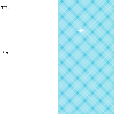
きます。
名さま