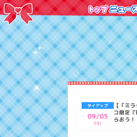
【「ミラ
タイアップ
コ限定『
09/05
らおう！
FRI