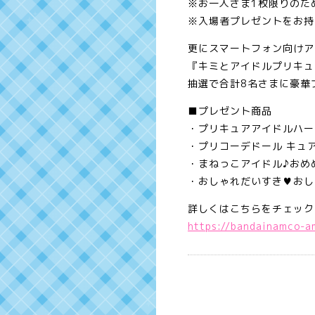
※お一人さま1枚限りのた
※入場者プレゼントをお持
更にスマートフォン向けア
『キミとアイドルプリキュ
抽選で合計8名さまに豪華
■プレゼント商品
・プリキュアアイドルハー
・プリコーデドール キュ
・まねっこアイドル♪おめ
・おしゃれだいすき♥おし
詳しくはこちらをチェック
https://bandainamco-a